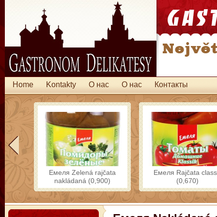
Home
Kontakty
O нас
O нас
Контакты
Емеля Zelená rajčata
Емеля Rajčata class
nakládaná (0,900)
(0,670)