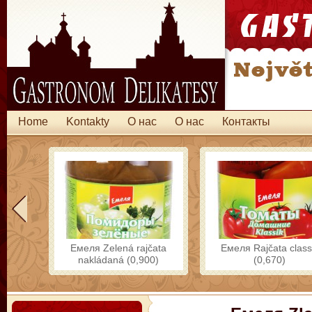
Home
Kontakty
O нас
O нас
Контакты
Емеля Zelená rajčata
Емеля Rajčata class
nakládaná (0,900)
(0,670)