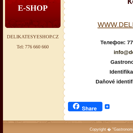
К
E-SHOP
WWW.DELI
DELIKATESYESHOP.CZ
Teлефон: 776
Tel: 776 660 660
info@de
Gastrono
Identifik
Daňové identif
Share
Copyright � "Gastrono