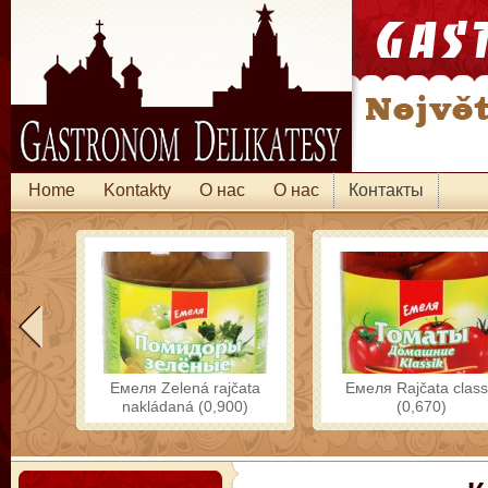
Home
Kontakty
O нас
O нас
Контакты
Емеля Zelená rajčata
Емеля Rajčata class
nakládaná (0,900)
(0,670)