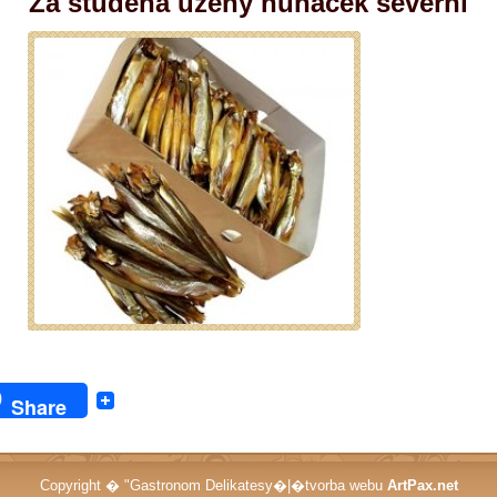
Za studena uzený huňáček severní
Share
Copyright � "Gastronom Delikatesy�|�tvorba webu
ArtPax.net