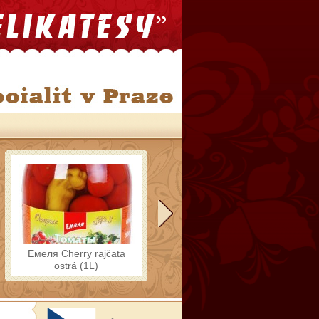
Емеля Cherry rajčata
ostrá (1L)