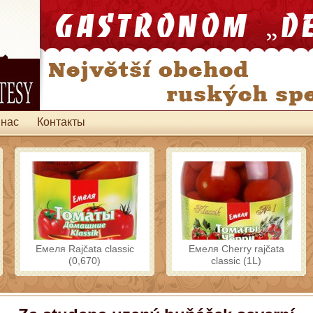
 нас
Контакты
Емеля Rajčata classic
Емеля Cherry rajčata
(0,670)
classic (1L)