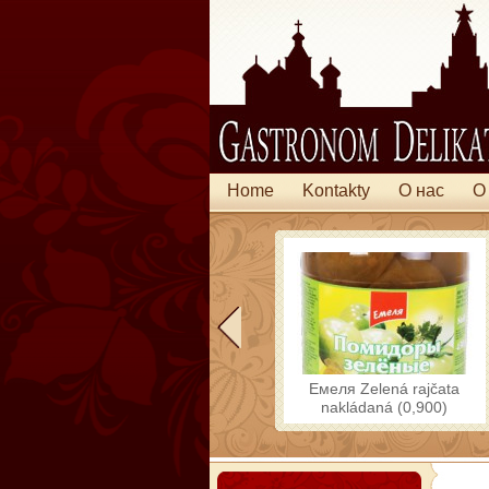
Home
Kontakty
O нас
O
Емеля Zelená rajčata
nakládaná (0,900)