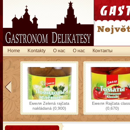
Home
Kontakty
O нас
O нас
Контакты
Емеля Zelená rajčata
Емеля Rajčata class
nakládaná (0,900)
(0,670)