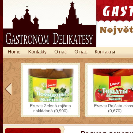
Home
Kontakty
O нас
O нас
Контакты
Емеля Zelená rajčata
Емеля Rajčata class
nakládaná (0,900)
(0,670)