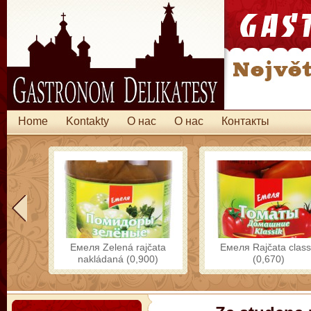
Home
Kontakty
O нас
O нас
Контакты
Емеля Zelená rajčata
Емеля Rajčata class
nakládaná (0,900)
(0,670)