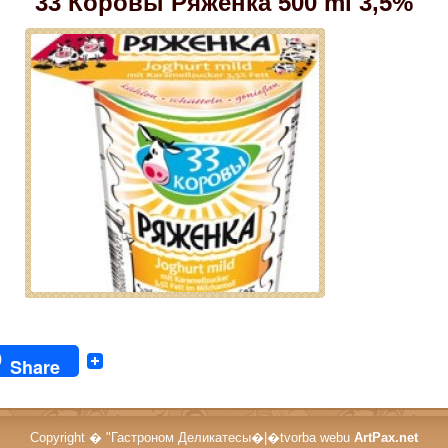
33 Коровы Ряженка 500 ml 3,5%
Share
Copyright � "Гастроном Деликатесы�|�tvorba webu
ArtPax.net